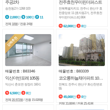
주공2차
전주효천우미린더퍼스트
송천동2가 1268 103
전북특별자치도 전주시 완산구 효
천중앙로 11 (효자동2가, 전주효천
2,000
만
100
만
11
우미린더퍼스트) 904
전체
18평
/ 전용 24평
62,000
만
0
만
전체
32.971평
/ 전용 25.41평
강력추천
매물번호 : B83346
매물번호 : B83339
익산더반포레 105동
코오롱하늘채아파트 107동
익산시 춘포면 쌍정리 160-1
전북도 전주시 완산구 화산천변로
55
6,500
만
0
만
45,000
만
0
만
전체
20.972평
/ 전용 15.028평
전체
33.88평
/ 전용 25.41평