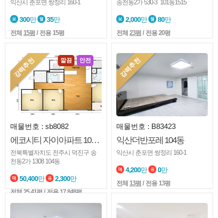
익산시 춘포면 쌍정리 160-1
송천동2가 530-3 101동1515
300
만
35
만
2,000
만
80
만
전체
15평
/ 전용 15평
전체
23평
/ 전용 20평
강력추천
강력추천
깔끔
안전
매물번호 : sb8082
매물번호 : B83423
에코시티 자이아파트 104동
익산더반포레 104동
전북특별자치도 전주시 덕진구 송
익산시 춘포면 쌍정리 160-1
천동2가 1308 104동
4,200
만
0
만
50,400
만
2,300
만
전체
13평
/ 전용 13평
전체
25.41평
/ 전용 17.848평