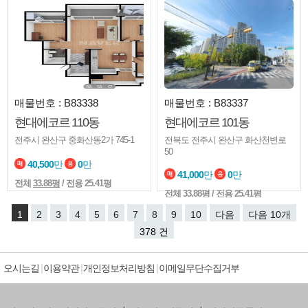
매물번호 : B83338
매물번호 : B83337
현대에코르 110동
현대에코르 101동
전주시 완산구 중화산동2가 745-1
전북도 전주시 완산구 화산천변로
50
40,500
만
0
만
41,000
만
0
만
전체
33.88평
/ 전용 25.41평
전체
33.88평
/ 전용 25.41평
1
2
3
4
5
6
7
8
9
10
다음
다음 10개
378 건
오시는길
이용약관
개인정보처리방침
이메일무단수집거부