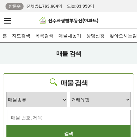
방문수
전체:
51,763,664
명
오늘:
83,953
명
홈
지도검색
목록검색
매물내놓기
상담신청
찾아오시는길
매물 검색
매물 검색