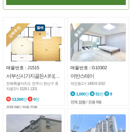
강력추천
엘베
풀옵션
매물번호 : J1515
매물번호 : G10302
서부신시가지골든시티(도시형)
어반스테이
전북특별자치도 전주시 완산구 효
덕진동1가 1400-9 1010
자동3가 1528-1 1201
1,000
만
51
만
9
13,500
만
0
만
전체
10평
/ 전용 8평
전체
0평
/ 전용 21평