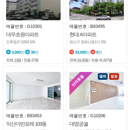
매물번호 : G10301
매물번호 : B83495
대우초원아파트
현대 A아파트
인후동2가1564 104
완산구 중화산동1가 331
3,000
만
30
만
33,000
만
0
만
전체
33평
/ 전용 27평
전체
54.45평
/ 전용 41.827평
반려동물
엘베
깔끔
매물번호 : B83453
매물번호 : G10206
익산더반포레 103동
대명궁궐