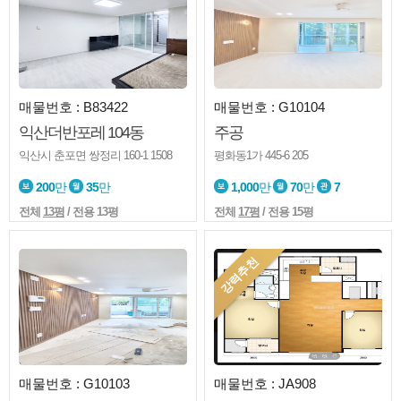
매물번호 : B83422
매물번호 : G10104
익산더반포레 104동
주공
익산시 춘포면 쌍정리 160-1 1508
평화동1가 445-6 205
200
만
35
만
1,000
만
70
만
7
전체
13평
/ 전용 13평
전체
17평
/ 전용 15평
강력추천
매물번호 : G10103
매물번호 : JA908