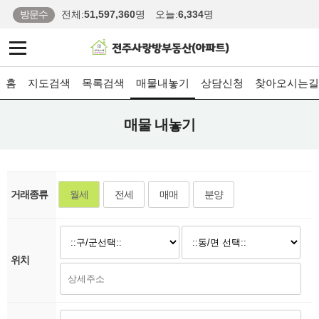
방문수
전체:
51,597,360
명
오늘:
6,334
명
홈
지도검색
목록검색
매물내놓기
상담신청
찾아오시는길
매물 내놓기
거래종류
월세
전세
매매
분양
위치